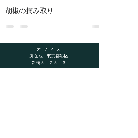
胡椒の摘み取り
​オフィス
所在地 : 東京都港区
新橋５－２５－３
TEL:
03-6435-8892
dearforjapan@conside.co.jp
営業時間
平日 9:30～17:30
​​(休日：土日祝日）
​ご利用ガイド
配送と返品について
プライバシーポリシー