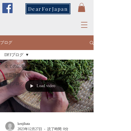
DearForJapan
ブログ
DFJブログ
全ての記事
出店情報
DFJブログ
Load video
kenjihata
2023年12月27日
読了時間: 0分