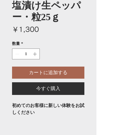
塩漬け生ペッパ
ー・粒25ｇ
価
￥1,300
格
数量
*
カートに追加する
今すぐ購入
初めてのお客様に新しい体験をお試
しください