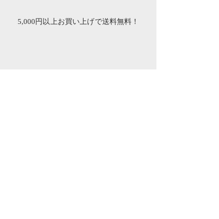
5,000円以上お買い上げで送料無料！
​オフィス
所在地 : 東京都港区
新橋５－２５－３
TEL:
03-6435-8892
dearforjapan@conside.co.jp
営業時間
平日 9:30～17:30
​​(休日：土日祝日）
​ご利用ガイド
配送と返品について